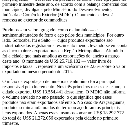
primeiro trimestre deste ano, de acordo com a balança comercial dos
municípios, divulgada pelo Ministério do Desenvolvimento,
Indústria e Comércio Exterior (MDIC). O aumento se deve à
remessa ao exterior de commodities
Produtos sem valor agregado, como o alumínio — e
semimanufaturados de ferro e aço pelos dois municípios. Por outro
lado, Sorocaba, Itu e Salto — cujos produtos exportados são
industrializados registraram crescimento menor, levando-se em conta
as cinco maiores exportadoras da Região Metropolitana. Alumínio
foi a cidade que mais ampliou as exportações de janeiro a março
deste ano. O montante de US$ 25.719.102 — valor livre de
impostos e taxas –, representa um acréscimo de 223% sobre o valor
exportado no mesmo período de 2015.
O início da exportação de minérios de alumínio foi a principal
responsável pelo incremento. Nos três primeiros meses deste ano, a
cidade exportou US$ 13.554.441 desse item. O MDIC não informa
o volume enviado no ano passado, o que significa que esses
produtos não eram exportados até então. No caso de Araçariguama,
produtos semimanufaturados de ferro ou aço foram os principais
itens exportados. Apenas esses insumos somaram US$ 18.292.772
do total de US$ 21.272.056 exportados pela cidade no primeiro
trimestre.