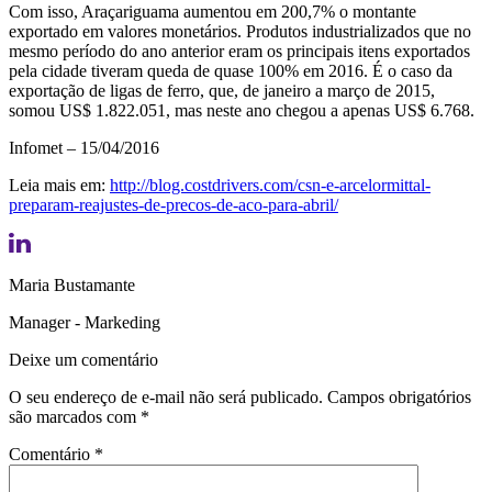
Com isso, Araçariguama aumentou em 200,7% o montante
exportado em valores monetários. Produtos industrializados que no
mesmo período do ano anterior eram os principais itens exportados
pela cidade tiveram queda de quase 100% em 2016. É o caso da
exportação de ligas de ferro, que, de janeiro a março de 2015,
somou US$ 1.822.051, mas neste ano chegou a apenas US$ 6.768.
Infomet – 15/04/2016
Leia mais em:
http://blog.costdrivers.com/csn-e-arcelormittal-
preparam-reajustes-de-precos-de-aco-para-abril/
Maria Bustamante
Manager - Markeding
Deixe um comentário
O seu endereço de e-mail não será publicado.
Campos obrigatórios
são marcados com
*
Comentário
*