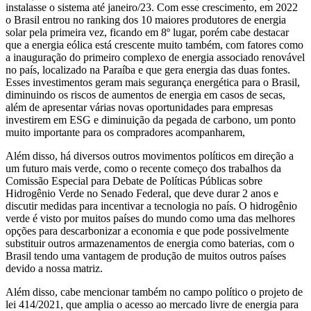
instalasse o sistema até janeiro/23. Com esse crescimento, em 2022
o Brasil entrou no ranking dos 10 maiores produtores de energia
solar pela primeira vez, ficando em 8º lugar, porém cabe destacar
que a energia eólica está crescente muito também, com fatores como
a inauguração do primeiro complexo de energia associado renovável
no país, localizado na Paraíba e que gera energia das duas fontes.
Esses investimentos geram mais segurança energética para o Brasil,
diminuindo os riscos de aumentos de energia em casos de secas,
além de apresentar várias novas oportunidades para empresas
investirem em ESG e diminuição da pegada de carbono, um ponto
muito importante para os compradores acompanharem,
Além disso, há diversos outros movimentos políticos em direção a
um futuro mais verde, como o recente começo dos trabalhos da
Comissão Especial para Debate de Políticas Públicas sobre
Hidrogênio Verde no Senado Federal, que deve durar 2 anos e
discutir medidas para incentivar a tecnologia no país. O hidrogênio
verde é visto por muitos países do mundo como uma das melhores
opções para descarbonizar a economia e que pode possivelmente
substituir outros armazenamentos de energia como baterias, com o
Brasil tendo uma vantagem de produção de muitos outros países
devido a nossa matriz.
Além disso, cabe mencionar também no campo político o projeto de
lei 414/2021, que amplia o acesso ao mercado livre de energia para