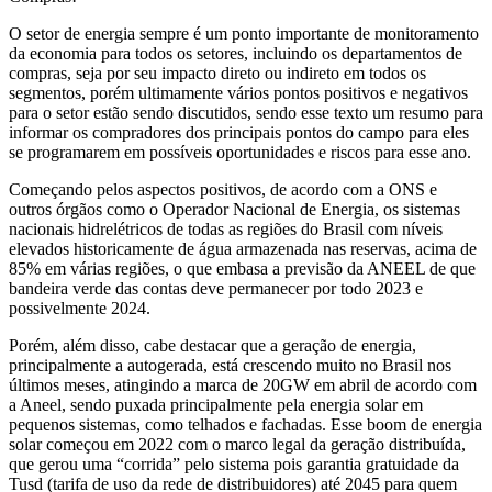
O setor de energia sempre é um ponto importante de monitoramento
da economia para todos os setores, incluindo os departamentos de
compras, seja por seu impacto direto ou indireto em todos os
segmentos, porém ultimamente vários pontos positivos e negativos
para o setor estão sendo discutidos, sendo esse texto um resumo para
informar os compradores dos principais pontos do campo para eles
se programarem em possíveis oportunidades e riscos para esse ano.
Começando pelos aspectos positivos, de acordo com a ONS e
outros órgãos como o Operador Nacional de Energia, os sistemas
nacionais hidrelétricos de todas as regiões do Brasil com níveis
elevados historicamente de água armazenada nas reservas, acima de
85% em várias regiões, o que embasa a previsão da ANEEL de que
bandeira verde das contas deve permanecer por todo 2023 e
possivelmente 2024.
Porém, além disso, cabe destacar que a geração de energia,
principalmente a autogerada, está crescendo muito no Brasil nos
últimos meses, atingindo a marca de 20GW em abril de acordo com
a Aneel, sendo puxada principalmente pela energia solar em
pequenos sistemas, como telhados e fachadas. Esse boom de energia
solar começou em 2022 com o marco legal da geração distribuída,
que gerou uma “corrida” pelo sistema pois garantia gratuidade da
Tusd (tarifa de uso da rede de distribuidores) até 2045 para quem