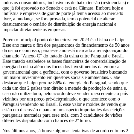
todos os consumidores, inclusive os de baixa tensão (residenciais) e
que já foi aprovado no Senado e está na Câmara. Embora hoje a
indústria e empresas de grande porte já tenha acesso ao mercado
livre, a mudança, se for aprovada, tem o potencial de alterar
drasticamente o cenário de distribuição de energia nacional e
impactar diretamente as empresas.
Porém o principal ponto de incerteza em 2023 é a Usina de Itaipu.
Esse ano marca o fim dos pagamentos do financiamento de 50 anos
da usina e com isso, para esse ano está marcado a renegociação do
chamado “Anexo C” do tratado da usina entre Paraguai e Brasil.
Esse tratado estabelece as bases financeiras de comercialização de
energia da usina além dos focos dos investimentos da empresa
governamental que a gerência, com o governo brasileiro buscando
um maior investimento em questões sociais e ambientais. Cabe
destacar que Itaipu produz 86% da energia do Paraguai, sendo que
cada um dos 2 países tem direito a metade da produção de usina e,
caso não utilize tudo, pelo acordo deve vender o excedente ao país
vizinhos por um preço pré-determinado, o que acontece com o
Paraguai vendendo ao Brasil. É esse valor e moldes de venda que
estão em discussão e pautam um aspecto importantes das eleições
paraguaias marcadas para esse mês, com 3 candidatos de visões
diferentes disputando com chances de 2º turno.
Nos últimos anos, já houve algumas tentativas de acordo entre os 2