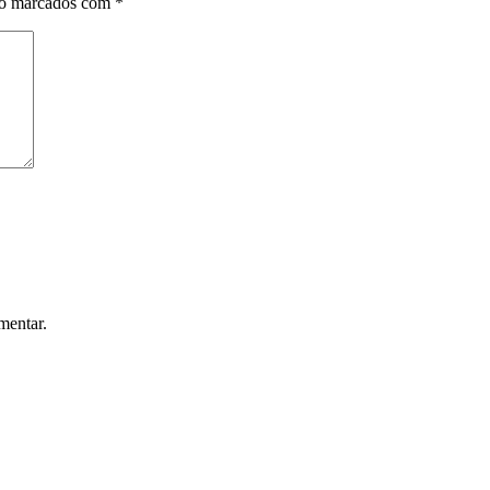
ão marcados com
*
mentar.