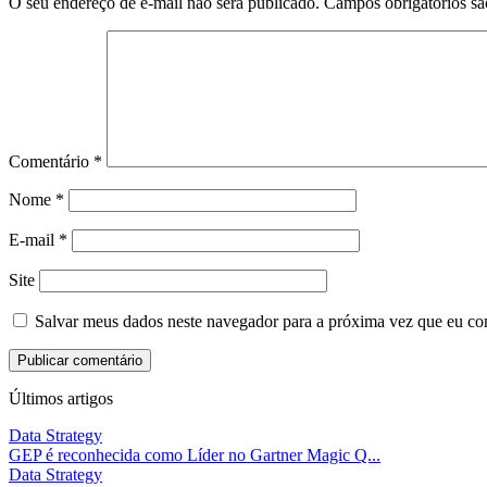
O seu endereço de e-mail não será publicado.
Campos obrigatórios s
Comentário
*
Nome
*
E-mail
*
Site
Salvar meus dados neste navegador para a próxima vez que eu co
Últimos artigos
Data Strategy
GEP é reconhecida como Líder no Gartner Magic Q...
Data Strategy